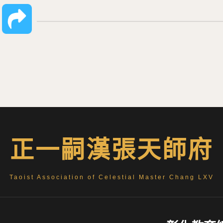
正一嗣漢張天師府
Taoist Association of Celestial Master Chang LXV