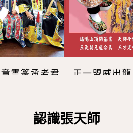
鵠鳴山頂開基業 天師今傳六十
靈章雲篆承老君 正一盟威出龍
五氣朝元道合真 三才定位意神
七星劍印將持處 丹書符籙定寰
認識張天師