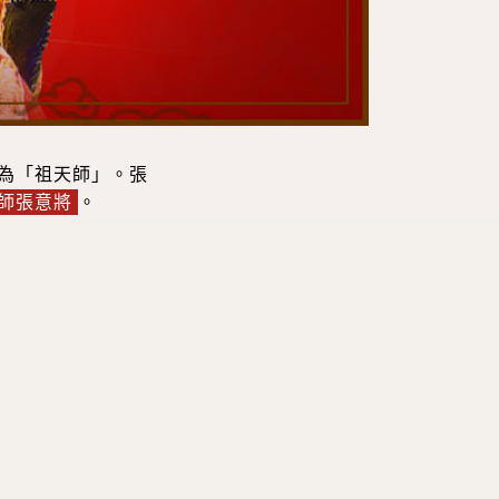
為「祖天師」。張
師張意將
。